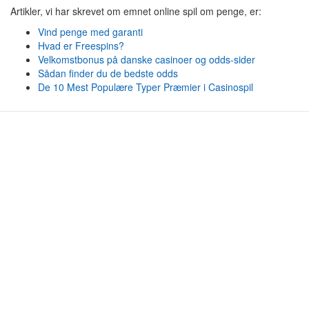
Artikler, vi har skrevet om emnet online spil om penge, er:
Vind penge med garanti
Hvad er Freespins?
Velkomstbonus på danske casinoer og odds-sider
Sådan finder du de bedste odds
De 10 Mest Populære Typer Præmier i Casinospil