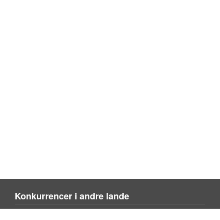
Konkurrencer i andre lande
Blienvinnare.com