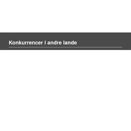
Konkurrencer i andre lande
Blienvinnare.com
Blienvinner.no
Tulevoittajaksi.com
Mere om siden
Om siden
Kontakt os
Tilføj konkurrence
Søg konkurrence
Privacy policy