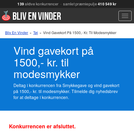
139
aktive konkurrencer · samlet præmiepulje
410 549 kr
Men
Bliv En Vinder
»
Tøj
»
Vind Gavekort På 1500,- Kr. Til Modesmykker
Vind gavekort på
1500,- kr. til
modesmykker
Deltag i konkurrencen fra Smykkegave og vind gavekort
på 1500,- kr. til modesmykker. Tilmelde dig nyhedsbrev
for at deltage i konkurrencen.
Konkurrencen er afsluttet.