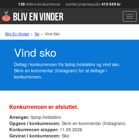
139
aktive konkurrencer · samlet præmiepulje
410 549 kr
Men
Bliv En Vinder
»
Tøj
»
Vind Sko
Vind sko
Deltag i konkurrencen fra tiptop.holstebro og vind sko.
Skriv en kommentar (Instagram) for at deltage i
konkurrencen.
Konkurrencen er afsluttet.
Arrangør:
tiptop.holstebro
Opgave i konkurrencen:
Skriv en kommentar (Instagram).
Konkurrencen stopper:
11.05.2026
Gevinst i konkurrencen:
Sko