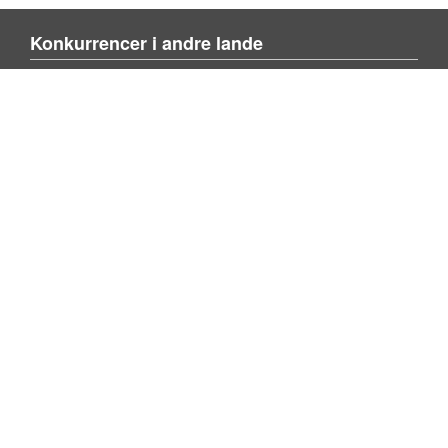
Konkurrencer i andre lande
Blienvinnare.com
Blienvinner.no
Tulevoittajaksi.com
Mere om siden
Om siden
Kontakt os
Tilføj konkurrence
Søg konkurrence
Privacy policy
Følg os