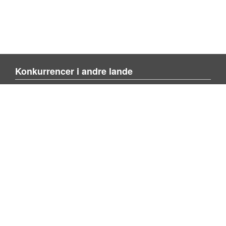
Konkurrencer i andre lande
Blienvinnare.com
Blienvinner.no
Tulevoittajaksi.com
Mere om siden
Om siden
Kontakt os
Tilføj konkurrence
Søg konkurrence
Privacy policy