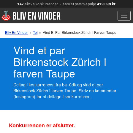
147
aktive konkurrencer · samlet præmiepulje
419 099 kr
Men
Bliv En Vinder
»
Tøj
»
Vind Et Par Birkenstock Zürich I Farven Taupe
Vind et par
Birkenstock Zürich i
farven Taupe
Deltag i konkurrencen fra ba10dk og vind et par
Birkenstock Zürich i farven Taupe. Skriv en kommentar
(Instagram) for at deltage i konkurrencen.
Konkurrencen er afsluttet.