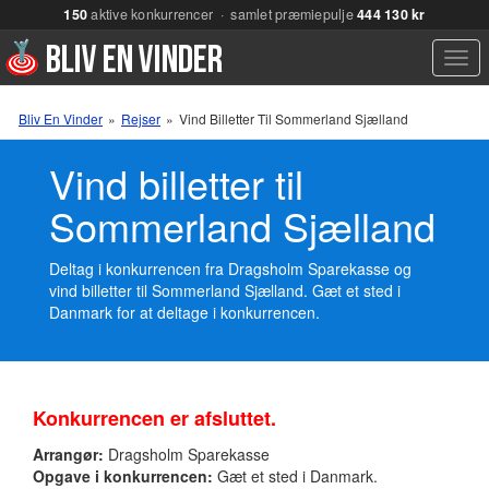
150
aktive konkurrencer · samlet præmiepulje
444 130 kr
Men
Bliv En Vinder
»
Rejser
»
Vind Billetter Til Sommerland Sjælland
Vind billetter til
Sommerland Sjælland
Deltag i konkurrencen fra Dragsholm Sparekasse og
vind billetter til Sommerland Sjælland. Gæt et sted i
Danmark for at deltage i konkurrencen.
Konkurrencen er afsluttet.
Arrangør:
Dragsholm Sparekasse
Opgave i konkurrencen:
Gæt et sted i Danmark.