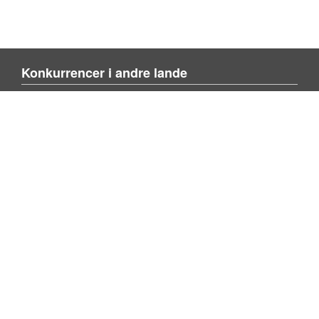
Konkurrencer i andre lande
Blienvinnare.com
Blienvinner.no
Tulevoittajaksi.com
Mere om siden
Om siden
Kontakt os
Tilføj konkurrence
Søg konkurrence
Privacy policy
Følg os