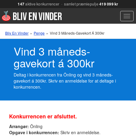
147
aktive konkurrencer · samlet præmiepulje
419 099 kr
Men
Bliv En Vinder
»
Penge
»
Vind 3 Måneds-Gavekort Á 300kr
Vind 3 måneds-
gavekort á 300kr
Deltag i konkurrencen fra Önling og vind 3 måneds-
gavekort á 300kr. Skriv en anmeldelse for at deltage i
konkurrencen.
Konkurrencen er afsluttet.
Arrangør:
Önling
Opgave i konkurrencen:
Skriv en anmeldelse.