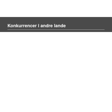
Konkurrencer i andre lande
Blienvinnare.com
Blienvinner.no
Tulevoittajaksi.com
Mere om siden
Om siden
Kontakt os
Tilføj konkurrence
Søg konkurrence
Privacy policy
Følg os