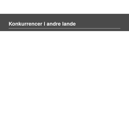
Konkurrencer i andre lande
Blienvinnare.com
Blienvinner.no
Tulevoittajaksi.com
Mere om siden
Om siden
Kontakt os
Tilføj konkurrence
Søg konkurrence
Privacy policy
Følg os