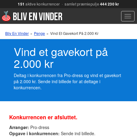
151
aktive konkurrencer · samlet præmiepulje
444 230 kr
Men
Bliv En Vinder
»
Penge
»
Vind Et Gavekort På 2.000 Kr
Vind et gavekort på
2.000 kr
Deltag i konkurrencen fra Pro-dress og vind et gavekort
på 2.000 kr. Sende ind billede for at deltage i
konkurrencen.
Konkurrencen er afsluttet.
Arrangør:
Pro-dress
Opgave i konkurrencen:
Sende ind billede.