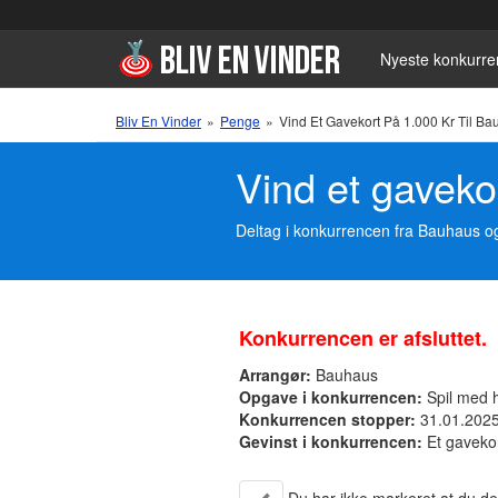
Nyeste konkurre
Bliv En Vinder
»
Penge
»
Vind Et Gavekort På 1.000 Kr Til B
Vind et gaveko
Deltag i konkurrencen fra Bauhaus og
Konkurrencen er afsluttet.
Arrangør:
Bauhaus
Opgave i konkurrencen:
Spil med 
Konkurrencen stopper:
31.01.202
Gevinst i konkurrencen:
Et gavekor