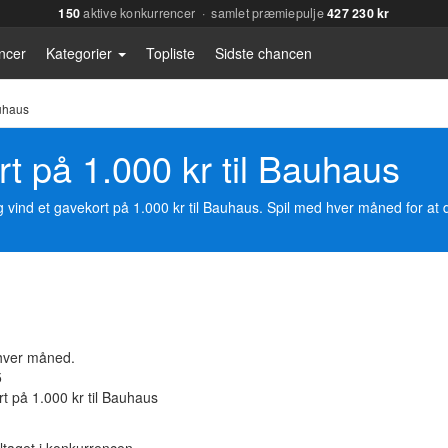
150
aktive konkurrencer · samlet præmiepulje
427 230 kr
ncer
Kategorier
Topliste
Sidste chancen
auhaus
rt på 1.000 kr til Bauhaus
 vind et gavekort på 1.000 kr til Bauhaus. Spil med hver måned for at 
hver måned.
5
t på 1.000 kr til Bauhaus