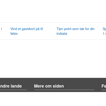
 i
Vind et gavekort på til
Tjen point som tak for din
Sp
føtex
indsats
1.
andre lande
Mere om siden
Fø
Om siden
Kontakt os
Tilføj konkurrence