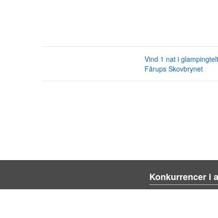
Vind 1 nat i glampingtelt
Fårups Skovbrynet
Konkurrencer i 
Blienvinnare.com
Blienvinner.no
Tulevoittajaksi.com