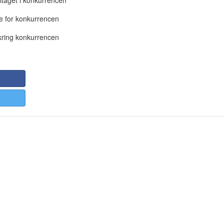
ltaget i konkurrencen
e for konkurrencen
kring konkurrencen