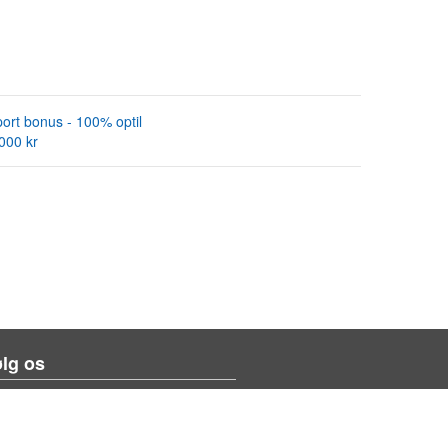
ort bonus - 100% optil
000 kr
lg os