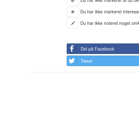
Du har ikke markeret at du de
Du har ikke markeret interess
Du har ikke noteret noget om
Del på Facebook
Tweet