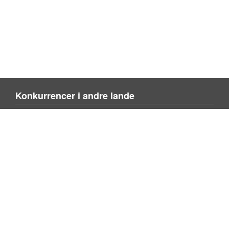
Konkurrencer i andre lande
Blienvinnare.com
Blienvinner.no
Tulevoittajaksi.com
Mere om siden
Om siden
Kontakt os
Tilføj konkurrence
Søg konkurrence