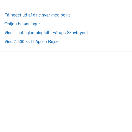
Få noget ud af dine svar med point
Optjen belønninger
Vind 1 nat i glampingtelt i Fårups Skovbrynet
Vind 7.500 kr. til Apollo Rejser