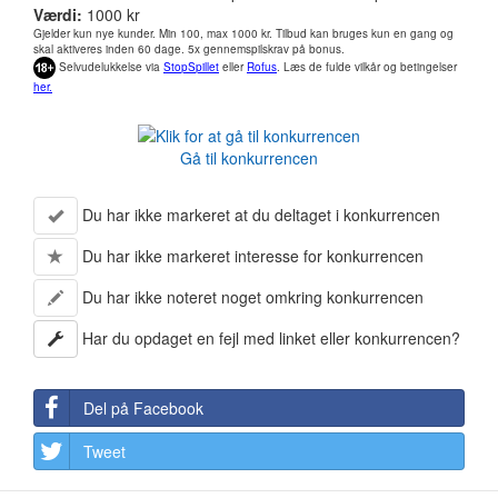
Værdi:
1000 kr
Gjelder kun nye kunder. Min 100, max 1000 kr. Tilbud kan bruges kun en gang og
skal aktiveres inden 60 dage. 5x gennemspilskrav på bonus.
Selvudelukkelse via
StopSpillet
eller
Rofus
. Læs de fulde vilkår og betingelser
her.
Gå til konkurrencen
Du har ikke markeret at du deltaget i konkurrencen
Du har ikke markeret interesse for konkurrencen
Du har ikke noteret noget omkring konkurrencen
Har du opdaget en fejl med linket eller konkurrencen?
Del på Facebook
Tweet