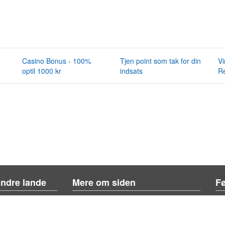
Casino Bonus - 100%
Tjen point som tak for din
Vi
optil 1000 kr
indsats
Re
andre lande
Mere om siden
Fø
Om siden
Kontakt os
Tilføj konkurrence