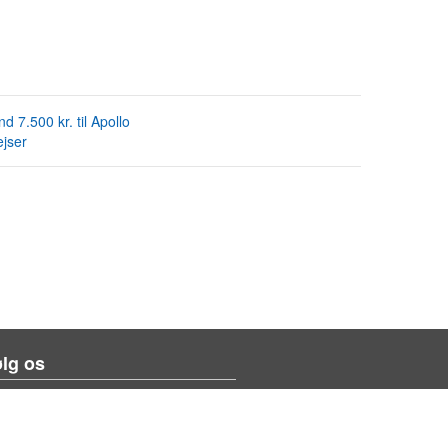
nd 7.500 kr. til Apollo
jser
lg os