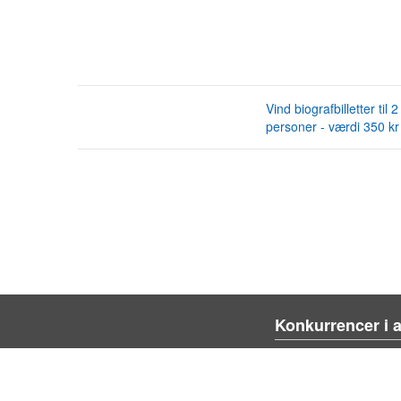
Vind biografbilletter til 2
personer - værdi 350 kr
Konkurrencer i 
Blienvinnare.com
Blienvinner.no
Tulevoittajaksi.com