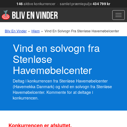
146
aktive konkurrencer · samlet præmiepulje
434 799 kr
Men
Bliv En Vinder
»
Hjem
»
Vind En Solvogn Fra Stenløse Havemøbelcenter
Vind en solvogn fra
Stenløse
Havemøbelcenter
Deltag i konkurrencen fra Stenløse Havemøbelcenter
(Havemekka Danmark) og vind en solvogn fra Stenløse
Havemøbelcenter. Kommente for at deltage i
konkurrencen.
Konkurrencen er afsluttet.