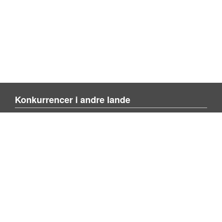
Konkurrencer i andre lande
Blienvinnare.com
Blienvinner.no
Tulevoittajaksi.com
Mere om siden
Om siden
Kontakt os
Tilføj konkurrence