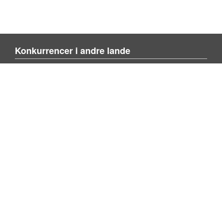
Konkurrencer i andre lande
Blienvinnare.com
Blienvinner.no
Tulevoittajaksi.com
Mere om siden
Om siden
Kontakt os
Tilføj konkurrence
Søg konkurrence
Privacy policy
Følg os