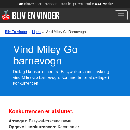
146
aktive konkurrencer · samlet præmiepulje
434 799 kr
Men
Bliv En Vinder
»
Hjem
»
Vind Miley Go Barnevogn
Vind Miley Go
barnevogn
Deltag i konkurrencen fra Easywalkerscandinavia og
vind Miley Go barnevogn. Kommente for at deltage i
konkurrencen.
Konkurrencen er afsluttet.
Arrangør:
Easywalkerscandinavia
Opgave i konkurrencen:
Kommenter