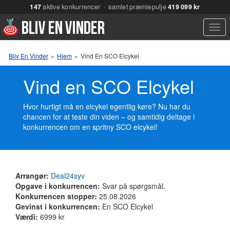
147
aktive konkurrencer · samlet præmiepulje
419 099 kr
Men
Bliv En Vinder
»
Hjem
»
Vind En SCO Elcykel
Vind en SCO Elcykel
Hvor hurtigt må en elcykel egentlig køre? Nu har du
chancen for at teste din viden – og samtidig deltage i
konkurrencen om en spritny SCO elcykel!
Arrangør:
Deal24syv
Opgave i konkurrencen:
Svar på spørgsmål.
Konkurrencen stopper:
25.08.2026
Gevinst i konkurrencen:
En SCO Elcykel
Værdi:
6999 kr