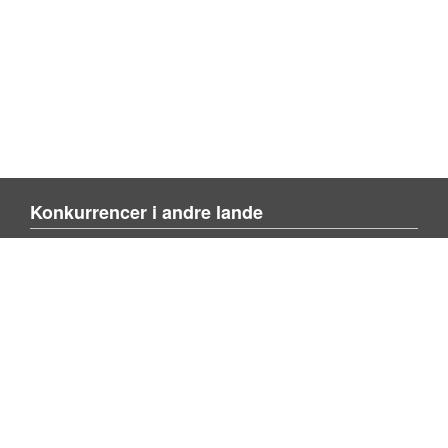
Konkurrencer i andre lande
Blienvinnare.com
Blienvinner.no
Tulevoittajaksi.com
Mere om siden
Om siden
Kontakt os
Tilføj konkurrence