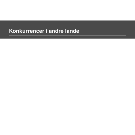
Konkurrencer i andre lande
Blienvinnare.com
Blienvinner.no
Tulevoittajaksi.com
Mere om siden
Om siden
Kontakt os
Tilføj konkurrence
Søg konkurrence
Privacy policy
Følg os