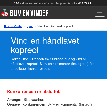
146
aktive konkurrencer · samlet præmiepulje
434 799 kr
Men
Bliv En Vinder
»
Hjem
»
Vind En Håndlavet Kopreol
Vind en håndlavet
kopreol
Deltag i konkurrencen fra Studioaarhus og vind en
håndlavet kopreol. Skriv en kommentar (Instagram) for
at deltage i konkurrencen.
Konkurrencen er afsluttet.
Arrangør:
Studioaarhus
Opgave i konkurrencen:
Skriv en kommentar (Instagram).