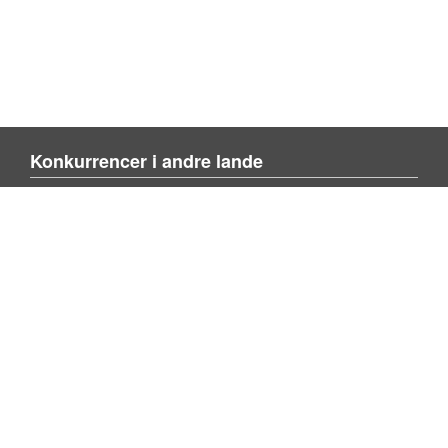
Konkurrencer i andre lande
Blienvinnare.com
Blienvinner.no
Tulevoittajaksi.com
Mere om siden
Om siden
Kontakt os
Tilføj konkurrence
Søg konkurrence
Privacy policy