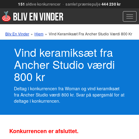
151
aktive konkurrencer · samlet præmiepulje
444 230 kr
Men
Bliv En Vinder
»
Hjem
»
Vind Keramiksæt Fra Ancher Studio Værdi 800 Kr
Vind keramiksæt fra
Ancher Studio værdi
800 kr
Deltag i konkurrencen fra Woman og vind keramiksæt
fra Ancher Studio værdi 800 kr. Svar på spørgsmål for at
deltage i konkurrencen.
Konkurrencen er afsluttet.