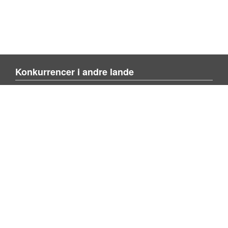
Konkurrencer i andre lande
Blienvinnare.com
Blienvinner.no
Tulevoittajaksi.com
Mere om siden
Om siden
Kontakt os
Tilføj konkurrence
Søg konkurrence
Privacy policy