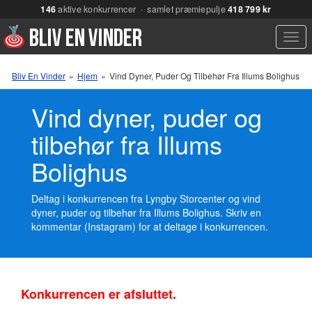
146
aktive konkurrencer · samlet præmiepulje
418 799 kr
Men
Bliv En Vinder
»
Hjem
»
Vind Dyner, Puder Og Tilbehør Fra Illums Bolighus
Vind dyner, puder og
tilbehør fra Illums
Bolighus
Deltag i konkurrencen fra Lyngby Storcenter og vind
dyner, puder og tilbehør fra Illums Bolighus. Skriv en
kommentar (Instagram) for at deltage i konkurrencen.
Konkurrencen er afsluttet.