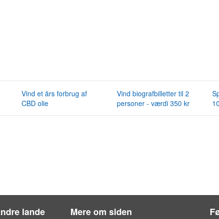
Vind et års forbrug af
Vind biografbilletter til 2
Sp
CBD olie
personer - værdi 350 kr
10
andre lande
Mere om siden
Fø