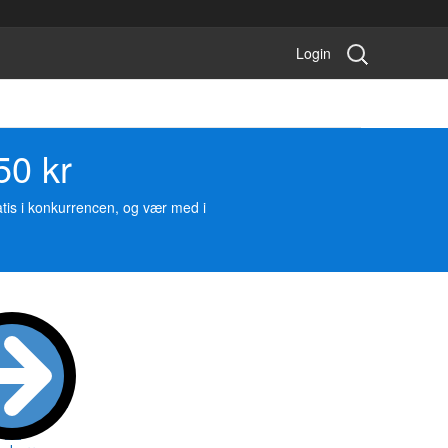
Søg
Login
konkurrence:
50 kr
ratis i konkurrencen, og vær med i