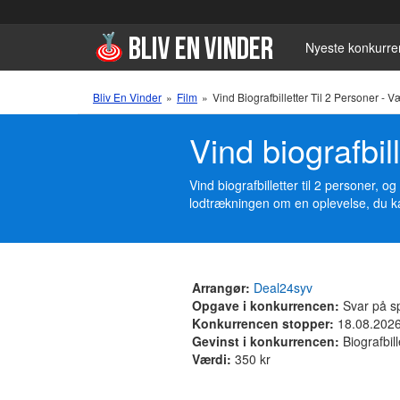
Nyeste konkurre
Bliv En Vinder
»
Film
»
Vind Biografbilletter Til 2 Personer - 
Vind biografbil
Vind biografbilletter til 2 personer,
lodtrækningen om en oplevelse, du k
Arrangør:
Deal24syv
Opgave i konkurrencen:
Svar på s
Konkurrencen stopper:
18.08.202
Gevinst i konkurrencen:
Biografbill
Værdi:
350 kr