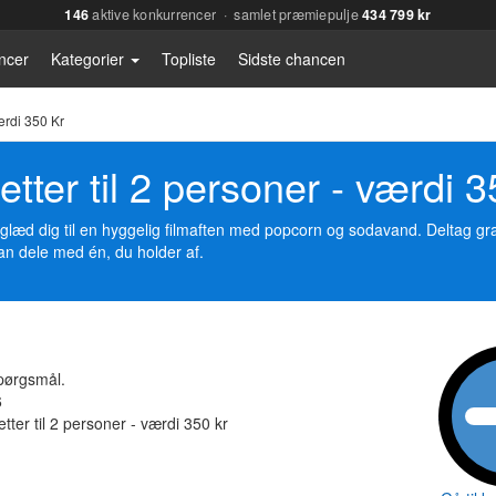
146
aktive konkurrencer · samlet præmiepulje
434 799 kr
ncer
Kategorier
Topliste
Sidste chancen
Værdi 350 Kr
letter til 2 personer - værdi 3
 og glæd dig til en hyggelig filmaften med popcorn og sodavand. Deltag g
an dele med én, du holder af.
pørgsmål.
6
etter til 2 personer - værdi 350 kr