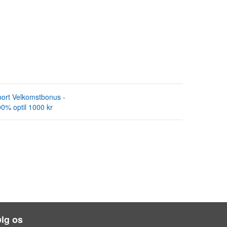
ort Velkomstbonus -
0% optil 1000 kr
lg os