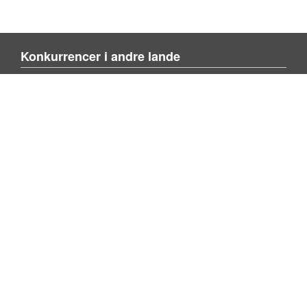
Konkurrencer i andre lande
Blienvinnare.com
Blienvinner.no
Tulevoittajaksi.com
Mere om siden
Om siden
Kontakt os
Tilføj konkurrence
Søg konkurrence
Privacy policy
Følg os