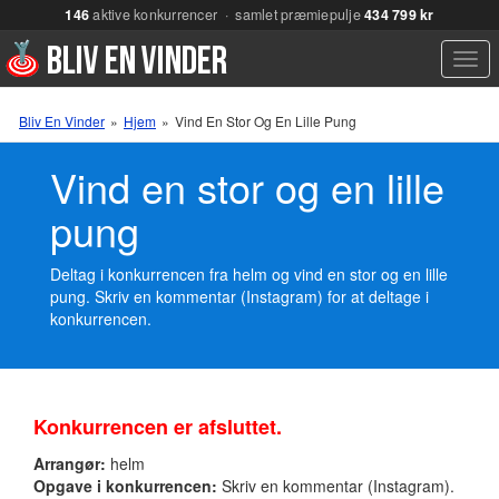
146
aktive konkurrencer · samlet præmiepulje
434 799 kr
Men
Bliv En Vinder
»
Hjem
»
Vind En Stor Og En Lille Pung
Vind en stor og en lille
pung
Deltag i konkurrencen fra helm og vind en stor og en lille
pung. Skriv en kommentar (Instagram) for at deltage i
konkurrencen.
Konkurrencen er afsluttet.
Arrangør:
helm
Opgave i konkurrencen:
Skriv en kommentar (Instagram).